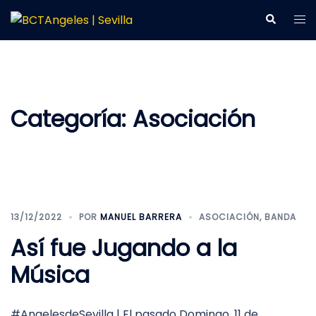
Saltar
Alt
Buscar
al
me
contenido
Categoría:
Asociación
13/12/2022
POR
MANUEL BARRERA
ASOCIACIÓN
,
BANDA
Así fue Jugando a la
Música
#AngelesdeSevilla | El pasado Domingo, 11 de