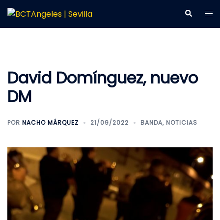
Saltar
Alt
Buscar
al
me
contenido
David Domínguez, nuevo
DM
POR
NACHO MÁRQUEZ
21/09/2022
BANDA
,
NOTICIAS