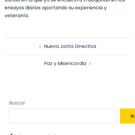
ensayos diarios aportando su experiencia y
veteranía.
Navegación
Nueva Junta Directiva
de
entradas
Paz y Misericordia
Buscar
B