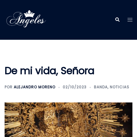
Saltar
al
contenido
Alt
Buscar
me
De mi vida, Señora
POR
ALEJANDRO MORENO
02/10/2023
BANDA
,
NOTICIAS