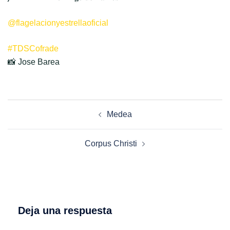
@flagelacionyestrellaoficial
#TDSCofrade
📸 Jose Barea
Navegación
Medea
de
entradas
Corpus Christi
Deja una respuesta