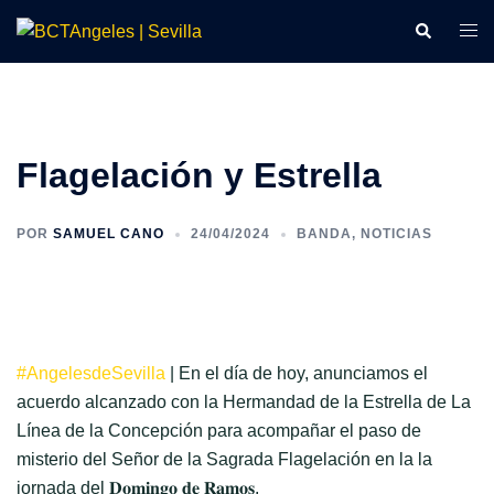
Saltar
Buscar
Alte
al
men
contenido
Flagelación y Estrella
POR
SAMUEL CANO
24/04/2024
BANDA
,
NOTICIAS
#AngelesdeSevilla
| En el día de hoy, anunciamos el
acuerdo alcanzado con la Hermandad de la Estrella de La
Línea de la Concepción para acompañar el paso de
misterio del Señor de la Sagrada Flagelación en la la
jornada del 𝐃𝐨𝐦𝐢𝐧𝐠𝐨 𝐝𝐞 𝐑𝐚𝐦𝐨𝐬.